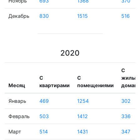
Ноябрь
693
1368
370
Декабрь
830
1515
516
2020
С
С
С
жилым
Месяц
квартирами
помещениями
домам
Январь
469
1254
302
Февраль
503
1412
336
Март
514
1431
347