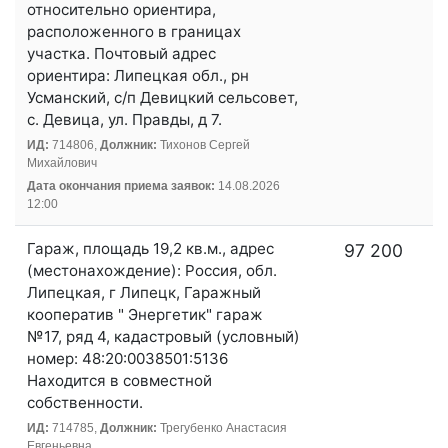
относительно ориентира,
расположенного в границах
участка. Почтовый адрес
ориентира: Липецкая обл., рн
Усманский, с/п Девицкий сельсовет,
с. Девица, ул. Правды, д 7.
ИД:
714806,
Должник:
Тихонов Сергей
Михайлович
Дата окончания приема заявок:
14.08.2026
12:00
Гараж, площадь 19,2 кв.м., адрес
97 200
(местонахождение): Россия, обл.
Липецкая, г Липецк, Гаражный
кооператив " Энергетик" гараж
№17, ряд 4, кадастровый (условный)
номер: 48:20:0038501:5136
Находится в совместной
собственности.
ИД:
714785,
Должник:
Трегубенко Анастасия
Евгеньевна