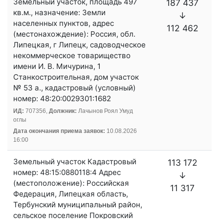
Земельный участок, площадь 497
187 437
кв.м., назначение: Земли
↓
населенных пунктов, адрес
112 462
(местонахождение): Россия, обл.
Липецкая, г Липецк, садоводческое
некоммерческое товарищество
имени И. В. Мичурина, 1
Станкостроительная, дом участок
№ 53 а., кадастровый (условный)
номер: 48:20:0029301:1682
ИД:
707356,
Должник:
Лачынов Роял Умуд
оглы
Дата окончания приема заявок:
10.08.2026
16:00
Земельный участок Кадастровый
113 172
номер: 48:15:0880118:4 Адрес
↓
(местоположение): Российская
11 317
Федерация, Липецкая область,
Тербунский муниципальный район,
сельское поселение Покровский