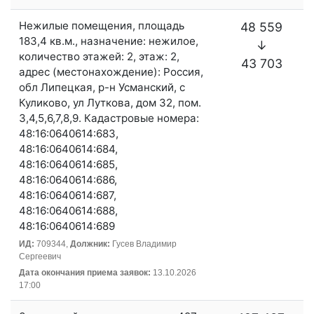
Нежилые помещения, площадь
48 559
183,4 кв.м., назначение: нежилое,
↓
количество этажей: 2, этаж: 2,
43 703
адрес (местонахождение): Россия,
обл Липецкая, р-н Усманский, с
Куликово, ул Луткова, дом 32, пом.
3,4,5,6,7,8,9. Кадастровые номера:
48:16:0640614:683,
48:16:0640614:684,
48:16:0640614:685,
48:16:0640614:686,
48:16:0640614:687,
48:16:0640614:688,
48:16:0640614:689
ИД:
709344,
Должник:
Гусев Владимир
Сергеевич
Дата окончания приема заявок:
13.10.2026
17:00