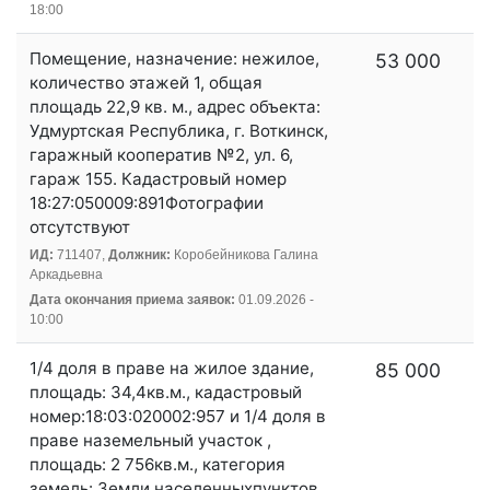
18:00
Помещение, назначение: нежилое,
53 000
количество этажей 1, общая
площадь 22,9 кв. м., адрес объекта:
Удмуртская Республика, г. Воткинск,
гаражный кооператив №2, ул. 6,
гараж 155. Кадастровый номер
18:27:050009:891Фотографии
отсутствуют
ИД:
711407,
Должник:
Коробейникова Галина
Аркадьевна
Дата окончания приема заявок:
01.09.2026 -
10:00
1/4 доля в праве на жилое здание,
85 000
площадь: 34,4кв.м., кадастровый
номер:18:03:020002:957 и 1/4 доля в
праве наземельный участок ,
площадь: 2 756кв.м., категория
земель: Земли населенныхпунктов,