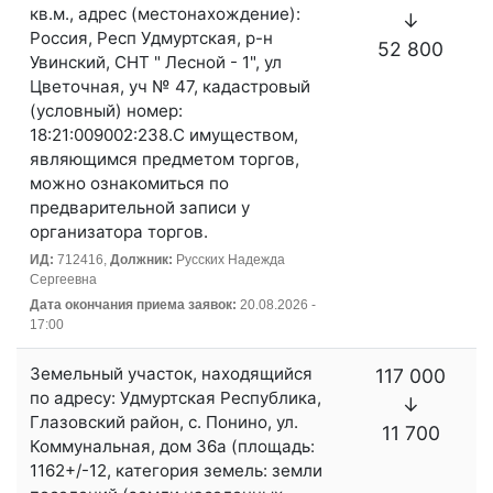
кв.м., адрес (местонахождение):
↓
Россия, Респ Удмуртская, р-н
52 800
Увинский, СНТ " Лесной - 1", ул
Цветочная, уч № 47, кадастровый
(условный) номер:
18:21:009002:238.С имуществом,
являющимся предметом торгов,
можно ознакомиться по
предварительной записи у
организатора торгов.
ИД:
712416,
Должник:
Русских Надежда
Сергеевна
Дата окончания приема заявок:
20.08.2026 -
17:00
Земельный участок, находящийся
117 000
по адресу: Удмуртская Республика,
↓
Глазовский район, с. Понино, ул.
11 700
Коммунальная, дом 36а (площадь:
1162+/-12, категория земель: земли