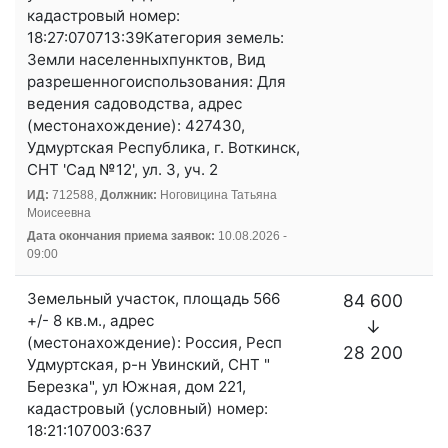
кадастровый номер:
18:27:070713:39Категория земель:
Земли населенныхпунктов, Вид
разрешенногоиспользования: Для
ведения садоводства, адрес
(местонахождение): 427430,
Удмуртская Республика, г. Воткинск,
СНТ 'Сад №12', ул. 3, уч. 2
ИД:
712588,
Должник:
Ноговицина Татьяна
Моисеевна
Дата окончания приема заявок:
10.08.2026 -
09:00
Земельный участок, площадь 566
84 600
+/- 8 кв.м., адрес
↓
(местонахождение): Россия, Респ
28 200
Удмуртская, р-н Увинский, СНТ "
Березка", ул Южная, дом 221,
кадастровый (условный) номер:
18:21:107003:637