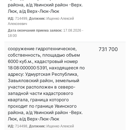
района, а/д Увинский район -Верх.
Люк, а/д Верх-Люк-Люк
ИД:
714499,
Должник:
Ищенко Алексей
Алексеевич
Дата окончания приема заявок:
17.08.2026 -
18:00
сооружение гидротехническое,
731 700
собственность, площадью объем
6000 куб.м., кадастровый номер
18:08:000000:5391, находящееся по
адресу: Удмуртская Республика,
Завьяловский район, земельный
участок расположен в северо-
западной части кадастрового
квартала, граница которого
проходит по границе Увинского
района, а/д Увинский район -Верх.
Люк, а/д Верх-Люк-Люк
ИД:
714498,
Должник:
Ищенко Алексей