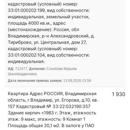
кадастровый (условный) номер:
33:01:000202:199, вид собственности:
индивидуальная, земельный участок,
площадь 4000 кв.м., адрес
(местонахождение): Россия, обл
Владимирская, р-н Александровский, д.
Тириброво, ул. Центральная, дом 27,
кадастровый (условный) номер:
33:01:000202:104, вид собственности:
индивидуальная.
ИД:
712477,
Должник:
Сохибова Марьям
Шахобиддиновна
Дата окончания приема заявок:
13.09.2026 23:59
Квартира Адрес РОССИЯ, Владимирская
1 930 
область, г.Владимир, ул. Егорова, д.10, кв.
157 Кадастровый № 33:22:032190:357
Здание кирпич «1983 г. Этаж, этажность
этаж: 9 макс, этажность: 9 Комнат 1
Площадь общая 20,1 м2. В залоге у ПАО