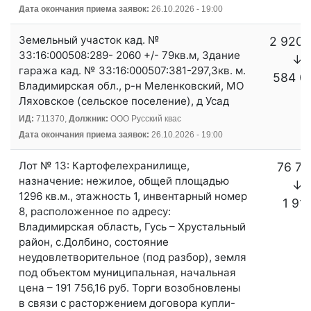
Дата окончания приема заявок:
26.10.2026 - 19:00
Земельный участок кад. №
2 920 
33:16:000508:289- 2060 +/- 79кв.м, Здание
↓
гаража кад. № 33:16:000507:381-297,​3кв.​ м.​
584 0
Владимирская обл., р-н Меленковский, МО
Ляховское (сельское поселение), д Усад
ИД:
711370,
Должник:
ООО Русский квас
Дата окончания приема заявок:
26.10.2026 - 19:00
Лот № 13: Картофелехранилище,
76 70
назначение: нежилое, общей площадью
↓
1296 кв.м., этажность 1, инвентарный номер
1 91
8, расположенное по адресу:
Владимирская область, Гусь – Хрустальный
район, с.Долбино, состояние
неудовлетворительное (под разбор), земля
под объектом муниципальная, начальная
цена – 191 756,16 руб. Торги возобновлены
в связи с расторжением договора купли-