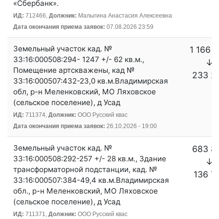
«Сбербанк».
ИД:
712466,
Должник:
Малыгина Анастасия Алексеевна
Дата окончания приема заявок:
07.08.2026 23:59
Земельный участок кад. №
1 166 
33:16:000508:294- 1247 +/- 62 кв.м.,
↓
Помещение артскважены, кад №
233 2
33:16:000507:432-23,0 кв.м.Владимирская
обл, р-н Меленковский, МО Ляховское
(сельское поселение), д Усад
ИД:
711374,
Должник:
ООО Русский квас
Дата окончания приема заявок:
26.10.2026 - 19:00
Земельный участок кад. №
683 8
33:16:000508:292-257 +/- 28 кв.м., Здание
↓
трансформаторной подстанции, кад. №
136 7
33:16:000507:384-49,4 кв.м.Владимирская
обл., р-н Меленковский, МО Ляховское
(сельское поселение), д Усад
ИД:
711371,
Должник:
ООО Русский квас