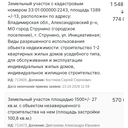
Земельный участок с кадастровым
1 548 
номером 33:01:000000:2243, площадь 1389
↓
+/-13, расположен по адресу:
774 0
Владимирская обл., Александровский р-н,
МО город Струнино (городское
поселение), г. Струнино, ул. Инициативная;
Виды разрешенного использования
объекта недвижимости: строительство 1-2
квартирных жилых домов усадебного типа,
для обслуживания и эксплуатации
индивидуальных жилых домов,
индивидуальное жилищное строительство.
ИД:
713605,
Должник:
Костяков Сергей Сергеевич
Дата окончания приема заявок:
23.10.2026 11:59
Земельный участок площадью 1500+/- 27
570 0
кв.м. с объектом незавершенного
строительства на нем (площадь застройки
100,8 кв.м.)
ИД:
713473,
Должник:
Дмитриева Александра Юрьевна