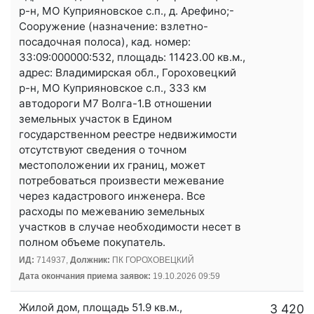
р-н, МО Куприяновское с.п., д. Арефино;-
Сооружение (назначение: взлетно-
посадочная полоса), кад. номер:
33:09:000000:532, площадь: 11423.00 кв.м.,
адрес: Владимирская обл., Гороховецкий
р-н, МО Куприяновское с.п., 333 км
автодороги М7 Волга-1.В отношении
земельных участок в Едином
государственном реестре недвижимости
отсутствуют сведения о точном
местоположении их границ, может
потребоваться произвести межевание
через кадастрового инженера. Все
расходы по межеванию земельных
участков в случае необходимости несет в
полном объеме покупатель.
ИД:
714937,
Должник:
ПК ГОРОХОВЕЦКИЙ
Дата окончания приема заявок:
19.10.2026 09:59
Жилой дом, площадь 51.9 кв.м.,
3 420 