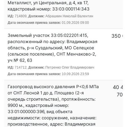
Металлист, ул Центральная, д 4, кв 17,
кадастровый номер: 33:03:000114:343
ИД:
714809,
Должник:
Абрашкин Николай Валентин
Дата окончания приема заявок:
01.09.2026 09:00
Земельный участок 33:05:022201:415,
350 0
расположенный по адресу: Владимирская
область, р-н Суздальский, МО Селецкое
(сельское поселение), СНТ Менчаково-2,
уч № 62, 63
ИД:
714712,
Должник:
Петренко Олег Владимирович
Дата окончания приема заявок:
10.09.2026 23:59
Газопровод высокого давления Р<0,6 МПа
40 44
от СНТ Лесной 1 до д. Площево (2-я
700
очередь строительства), протяжённость:
9900 м., кадастровый номер:
33:01:000000:396, вид объекта
недвижимости: сооружение, назначение:
производственное, адрес: Владимирская