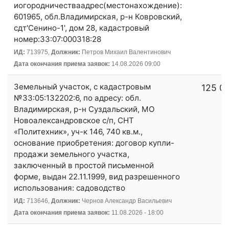
иогородничестваадрес(местонахождение):
601965, обл.Владимирская, р-н Ковровский,
сдт'Сенино-1', дом 28, кадастровый
номер:33:07:000318:28
ИД:
713975,
Должник:
Петров Михаил Валентинович
Дата окончания приема заявок:
14.08.2026 09:00
Земельный участок, с кадастровым
125 0
№33:05:132202:6, по адресу: обл.
Владимирская, р-н Суздальский, МО
Новоалександровское с/п, СНТ
«Политехник», уч-к 146, 740 кв.м.,
основание приобретения: договор купли-
продажи земельного участка,
заключенный в простой письменной
форме, выдан 22.11.1999, вид разрешенного
использования: садоводство
ИД:
713646,
Должник:
Чернов Александр Васильевич
Дата окончания приема заявок:
11.08.2026 - 18:00