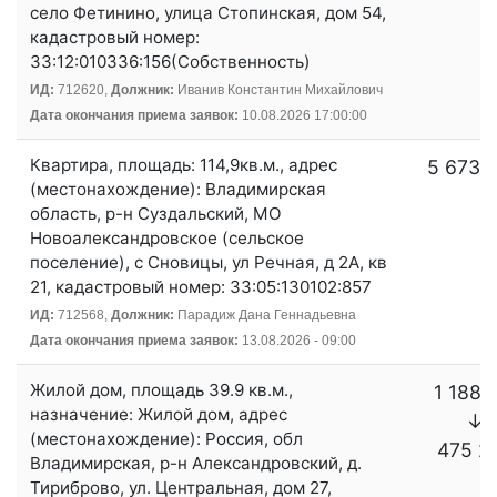
село Фетинино, улица Стопинская, дом 54,
кадастровый номер:
33:12:010336:156(Собственность)
ИД:
712620,
Должник:
Иванив Константин Михайлович
Дата окончания приема заявок:
10.08.2026 17:00:00
Квартира, площадь: 114,9кв.м., адрес
5 673 
(местонахождение): Владимирская
область, р-н Суздальский, МО
Новоалександровское (сельское
поселение), с Сновицы, ул Речная, д 2А, кв
21, кадастровый номер: 33:05:130102:857
ИД:
712568,
Должник:
Парадиж Дана Геннадьевна
Дата окончания приема заявок:
13.08.2026 - 09:00
Жилой дом, площадь 39.9 кв.м.,
1 188 
назначение: Жилой дом, адрес
↓
(местонахождение): Россия, обл
475 2
Владимирская, р-н Александровский, д.
Тириброво, ул. Центральная, дом 27,