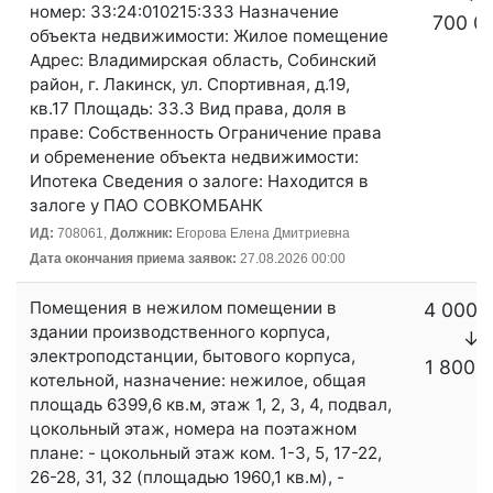
номер: 33:24:010215:333 Назначение
700 0
объекта недвижимости: Жилое помещение
Адрес: Владимирская область, Собинский
район, г. Лакинск, ул. Спортивная, д.19,
кв.17 Площадь: 33.3 Вид права, доля в
праве: Собственность Ограничение права
и обременение объекта недвижимости:
Ипотека Сведения о залоге: Находится в
залоге у ПАО СОВКОМБАНК
ИД:
708061,
Должник:
Егорова Елена Дмитриевна
Дата окончания приема заявок:
27.08.2026 00:00
Помещения в нежилом помещении в
4 000 
здании производственного корпуса,
↓
электроподстанции, бытового корпуса,
1 800 
котельной, назначение: нежилое, общая
площадь 6399,6 кв.м, этаж 1, 2, 3, 4, подвал,
цокольный этаж, номера на поэтажном
плане: - цокольный этаж ком. 1-3, 5, 17-22,
26-28, 31, 32 (площадью 1960,1 кв.м), -