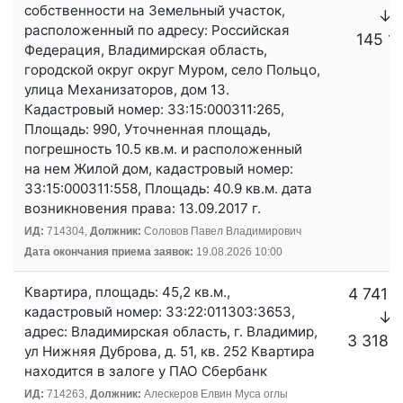
собственности на Земельный участок,
↓
расположенный по адресу: Российская
145 1
Федерация, Владимирская область,
городской округ округ Муром, село Польцо,
улица Механизаторов, дом 13.
Кадастровый номер: 33:15:000311:265,
Площадь: 990, Уточненная площадь,
погрешность 10.5 кв.м. и расположенный
на нем Жилой дом, кадастровый номер:
33:15:000311:558, Площадь: 40.9 кв.м. дата
возникновения права: 13.09.2017 г.
ИД:
714304,
Должник:
Соловов Павел Владимирович
Дата окончания приема заявок:
19.08.2026 10:00
Квартира, площадь: 45,2 кв.м.,
4 741 
кадастровый номер: 33:22:011303:3653,
↓
адрес: Владимирская область, г. Владимир,
3 318 
ул Нижняя Дуброва, д. 51, кв. 252 Квартира
находится в залоге у ПАО Сбербанк
ИД:
714263,
Должник:
Алескеров Елвин Муса оглы