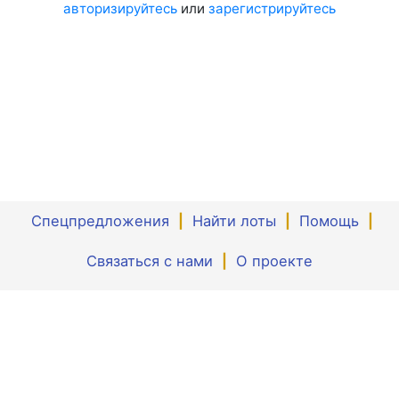
авторизируйтесь
или
зарегистрируйтесь
Спецпредложения
|
Найти лоты
|
Помощь
|
Связаться с нами
|
О проекте
Политика по обработке персональных данных
|
Пользовательское соглашение
|
Оферта
Все права защищены © 2026 ТоргиЛист