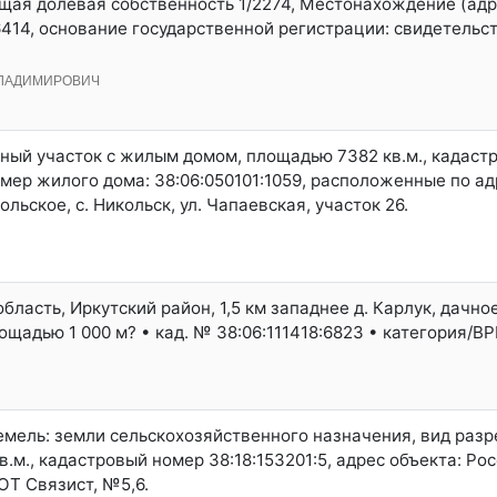
щая долевая собственность 1/2274, Местонахождение (адре
6414, основание государственной регистрации: свидетельс
ВЛАДИМИРОВИЧ
льный участок с жилым домом, площадью 7382 кв.м., кадас
омер жилого дома: 38:06:050101:1059, расположенные по ад
льское, с. Никольск, ул. Чапаевская, участок 26.
бласть, Иркутский район, 1,5 км западнее д. Карлук, дачн
ощадью 1 000 м? • кад. № 38:06:111418:6823 • категория/В
земель: земли сельскохозяйственного назначения, вид раз
в.м., кадастровый номер 38:18:153201:5, адрес объекта: Р
ОТ Связист, №5,6.