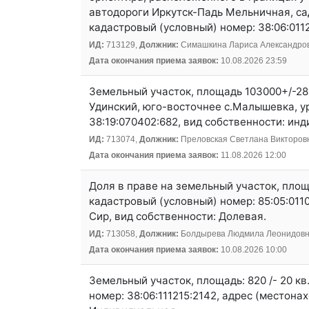
автодороги Иркутск-Падь Мельничная, са
кадастровый (условный) номер: 38:06:011
ИД:
713129,
Должник:
Симашкина Лариса Александро
Дата окончания приема заявок:
10.08.2026 23:59
Земельный участок, площадь 103000+/-2808
Удинский, юго-восточнее с.Малышевка, у
38:19:070402:682, вид собственности: инд
ИД:
713074,
Должник:
Преловская Светлана Викторов
Дата окончания приема заявок:
11.08.2026 12:00
Доля в праве на земельный участок, площ
кадастровый (условный) номер: 85:05:0110
Сир, вид собственности: Долевая.
ИД:
713058,
Должник:
Болдырева Людмила Леонидов
Дата окончания приема заявок:
10.08.2026 10:00
Земельный участок, площадь: 820 /- 20 к
номер: 38:06:111215:2142, адрес (местона