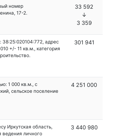
овый номер
33 592
енина, 17-2.
↓
3 359
 38:25:020104:772, адрес
301 941
10 +/- 11 кв.м., категория
роительство.
: 1 000 кв.м., с
4 251 000
ский, сельское поселение
есу Иркутская область,
3 440 980
ля ведения личного