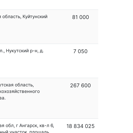
 область, Куйтунский
81 000
, Нукутский р-н, д.
7 050
утская область,
267 600
скохозяйственного
ва.
 обл, г Ангарск, кв-л 6,
18 834 025
ьный участок, площадь