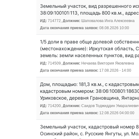
Земельный участок, вид разрешенного ис
38:09:100101:113, площадь 800 кв.м., адрес
ИД:
714772,
Должник:
Шаповалова Инга Алексеевна
Дата окончания приема заявок:
08.08.2026 10:00
1/5 доли в праве обще долевой собственн
(местонахождение): Иркутская область, Слю
земель: земли населенных пунктов, вид 
ИД:
714509,
Должник:
Нечаева Виктория Яковлевна
Дата окончания приема заявок:
17.08.2026 - 14:00
Дом, площадью: 181,3 кв.м., с кадастровы
кадастровым номером: 38:06:100801:18630
Уриковское, деревня Грановщина, Янтарная
ИД:
714200,
Должник:
Саидов Тоджиддин Умаралиеви
Дата окончания приема заявок:
12.08.2026 04:00:00
Земельный участок, кадастровый номер 85
Осинский район, с. Русские Янгуты, ул. 