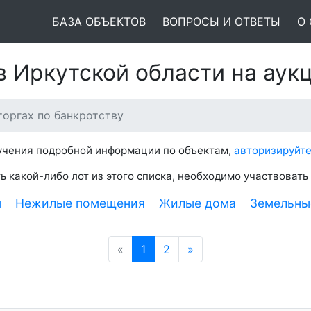
БАЗА ОБЪЕКТОВ
ВОПРОСЫ И ОТВЕТЫ
О
в Иркутской области на аук
оргах по банкротству
лучения подробной информации по объектам,
авторизируйте
ь какой-либо лот из этого списка, необходимо участвовать
ы
Нежилые помещения
Жилые дома
Земельны
«
Предыдущая
1
2
»
Следующая