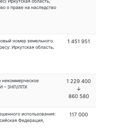
с) Иркутская область,
тво о праве на наследство
тровый номер земельного
1 451 951
ресу: Иркутская область,
ое некоммерческое
1 229 400
РИ – ЗНП/ЛПХ
↓
860 580
решенного использования:
117 000
оссийская Федерация,