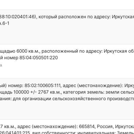
8:10:020401:46), который расположен по адресу: Иркутская
ч.6-1
адью 6000 кв.м., расположенный по адресу: Иркутская обл.
ый номер 85:04:050501:220
на
й) номер: 85:02:100605:111, адрес (местонахождение): Ирк
щадь 100000 +/- 2767 кв.м., категория земель: земли сель
ания: для организации сельскохозяйственного производст
кв.м., адрес (местонахождение): 665814, Россия, Иркутская
:26:041401:215, вид собственности: индивидуальная; Земел