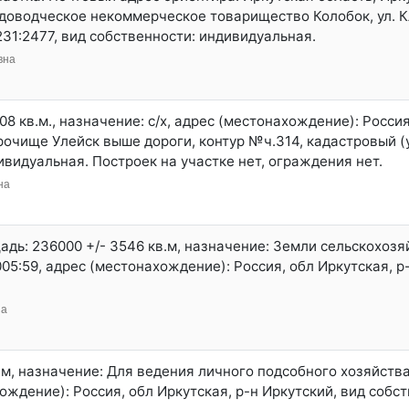
доводческое некоммерческое товарищество Колобок, ул. К
231:2477, вид собственности: индивидуальная.
вна
 кв.м., назначение: c/х, адрес (местонахождение): Россия,
рочище Улейск выше дороги, контур №ч.314, кадастровый (
ивидуальная. Построек на участке нет, ограждения нет.
на
адь: 236000 +/- 3546 кв.м, назначение: Земли сельскохоз
05:59, адрес (местонахождение): Россия, обл Иркутская, р
на
в.м, назначение: Для ведения личного подсобного хозяйств
хождение): Россия, обл Иркутская, р-н Иркутский, вид собс