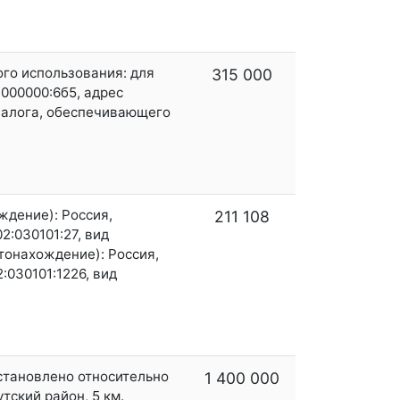
ого использования: для
315 000
:000000:6б5, адрес
залога, обеспечивающего
ждение): Россия,
211 108
02:030101:27, вид
стонахождение): Россия,
2:030101:1226, вид
установлено относительно
1 400 000
тский район, 5 км.