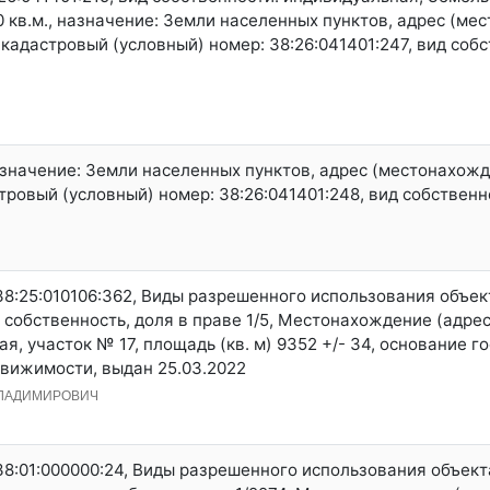
0 кв.м., назначение: Земли населенных пунктов, адрес (ме
, кадастровый (условный) номер: 38:26:041401:247, вид соб
азначение: Земли населенных пунктов, адрес (местонахожде
стровый (условный) номер: 38:26:041401:248, вид собствен
38:25:010106:362, Виды разрешенного использования объе
обственность, доля в праве 1/5, Местонахождение (адрес
ая, участок № 17, площадь (кв. м) 9352 +/- 34, основание 
вижимости, выдан 25.03.2022
ВЛАДИМИРОВИЧ
38:01:000000:24, Виды разрешенного использования объек