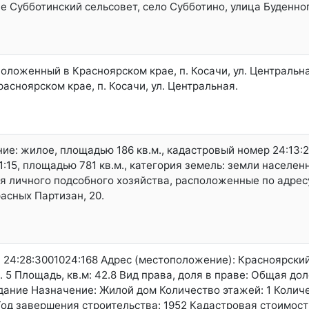
 Субботинский сельсовет, село Субботино, улица Буденного
оложенный в Красноярском крае, п. Косачи, ул. Центральн
асноярском крае, п. Косачи, ул. Центральная.
ние: жилое, площадью 186 кв.м., кадастровый номер 24:13:
:15, площадью 781 кв.м., категория земель: земли населен
я личного подсобного хозяйства, расположенные по адресу
расных Партизан, 20.
: 24:28:3001024:168 Адрес (местоположение): Красноярски
д. 5 Площадь, кв.м: 42.8 Вид права, доля в праве: Общая д
Здание Назначение: Жилой дом Количество этажей: 1 Колич
од завершения строительства: 1952 Кадастровая стоимость