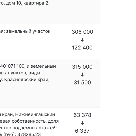
, дом 10, квартира 2.
ая; земельный участок
306 000
↓
122 400
2401071:100, и земельный
315 000
ных пунктов, виды
↓
: Красноярский край,
31 500
й край, Нижнеингашский
63 378
олевая собственность, доля
↓
ество подземных этажей:
6 337
 (руб): 378285.23