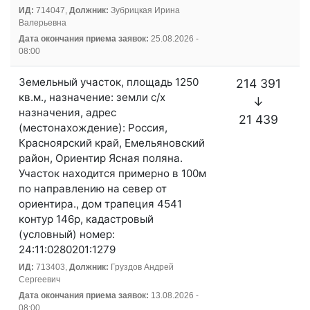
ИД:
714047,
Должник:
Зубрицкая Ирина
Валерьевна
Дата окончания приема заявок:
25.08.2026 -
08:00
Земельный участок, площадь 1250
214 391
кв.м., назначение: земли с/х
↓
назначения, адрес
21 439
(местонахождение): Россия,
Красноярский край, Емельяновский
район, Ориентир Ясная поляна.
Участок находится примерно в 100м
по направлению на север от
ориентира., дом трапеция 4541
контур 146р, кадастровый
(условный) номер:
24:11:0280201:1279
ИД:
713403,
Должник:
Груздов Андрей
Сергеевич
Дата окончания приема заявок:
13.08.2026 -
08:00