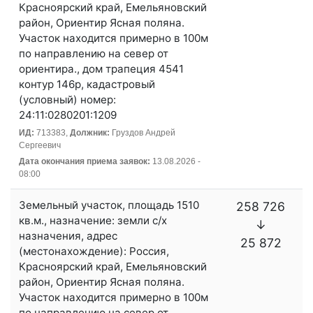
Красноярский край, Емельяновский
район, Ориентир Ясная поляна.
Участок находится примерно в 100м
по направлению на север от
ориентира., дом трапеция 4541
контур 146р, кадастровый
(условный) номер:
24:11:0280201:1209
ИД:
713383,
Должник:
Груздов Андрей
Сергеевич
Дата окончания приема заявок:
13.08.2026 -
08:00
Земельный участок, площадь 1510
258 726
кв.м., назначение: земли с/х
↓
назначения, адрес
25 872
(местонахождение): Россия,
Красноярский край, Емельяновский
район, Ориентир Ясная поляна.
Участок находится примерно в 100м
по направлению на север от