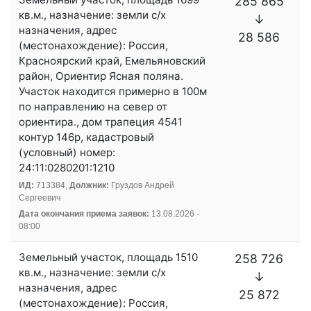
285 865
кв.м., назначение: земли с/х
↓
назначения, адрес
28 586
(местонахождение): Россия,
Красноярский край, Емельяновский
район, Ориентир Ясная поляна.
Участок находится примерно в 100м
по направлению на север от
ориентира., дом трапеция 4541
контур 146р, кадастровый
(условный) номер:
24:11:0280201:1210
ИД:
713384,
Должник:
Груздов Андрей
Сергеевич
Дата окончания приема заявок:
13.08.2026 -
08:00
Земельный участок, площадь 1510
258 726
кв.м., назначение: земли с/х
↓
назначения, адрес
25 872
(местонахождение): Россия,