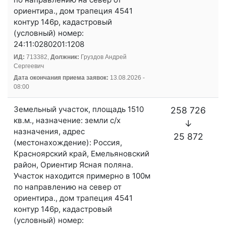
ориентира., дом трапеция 4541
контур 146р, кадастровый
(условный) номер:
24:11:0280201:1208
ИД:
713382,
Должник:
Груздов Андрей
Сергеевич
Дата окончания приема заявок:
13.08.2026 -
08:00
Земельный участок, площадь 1510
258 726
кв.м., назначение: земли с/х
↓
назначения, адрес
25 872
(местонахождение): Россия,
Красноярский край, Емельяновский
район, Ориентир Ясная поляна.
Участок находится примерно в 100м
по направлению на север от
ориентира., дом трапеция 4541
контур 146р, кадастровый
(условный) номер: