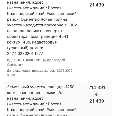
назначения, адрес
21 439
(местонахождение): Россия,
Красноярский край, Емельяновский
район, Ориентир Ясная поляна.
Участок находится примерно в 100м
по направлению на север от
ориентира., дом трапеция 4541
контур 146р, кадастровый
(условный) номер:
24:11:0280201:1277
ИД:
713401,
Должник:
Груздов Андрей
Сергеевич
Дата окончания приема заявок:
13.08.2026 -
08:00
Земельный участок, площадь 1250
214 391
кв.м., назначение: земли с/х
↓
назначения, адрес
21 439
(местонахождение): Россия,
Красноярский край, Емельяновский
район, Ориентир Ясная поляна.