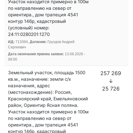
Участок находится примерно в 100м
по направлению на север от
ориентира., дом трапеция 4541
контур 146р, кадастровый
(условный) номер:
24:11:0280201:1270
ИД:
713394,
Должник:
Груздов Андрей
Сергеевич
Дата окончания приема заявок:
13.08.2026 -
08:00
Земельный участок, площадь 1500
257 269
кв.м., назначение: земли с/х
↓
назначения, адрес
25 726
(местонахождение): Россия,
Красноярский край, Емельяновский
район, Ориентир Ясная поляна.
Участок находится примерно в 100м
по направлению на север от
ориентира., дом трапеция 4541
контур 146р, кадастровый